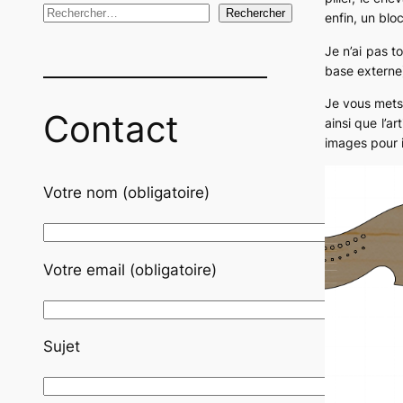
R
Rechercher
enfin, un blo
e
Je n’ai pas t
c
base externe)
h
Je vous mets 
e
Contact
ainsi que l’a
r
images pour i
c
h
Votre nom (obligatoire)
e
r
Votre email (obligatoire)
Sujet