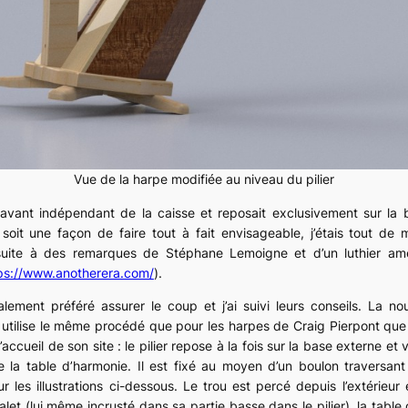
Vue de la harpe modifiée au niveau du pilier
aravant indépendant de la caisse et reposait exclusivement sur la 
soit une façon de faire tout à fait envisageable, j’étais tout de 
uite à des remarques de Stéphane Lemoigne et d’un luthier amér
ps://www.anotherera.com/
).
alement préféré assurer le coup et j’ai suivi leurs conseils. La no
 utilise le même procédé que pour les harpes de Craig Pierpont que 
’accueil de son site : le pilier repose à la fois sur la base externe et
e la table d’harmonie. Il est fixé au moyen d’un boulon traversant
r les illustrations ci-dessous. Le trou est percé depuis l’extérieur 
evalet (lui même incrusté dans sa partie basse dans le pilier), la table