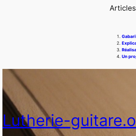
Articles
Gabarit
Explic
Réalisa
Un proj
Lutherie-guitare.