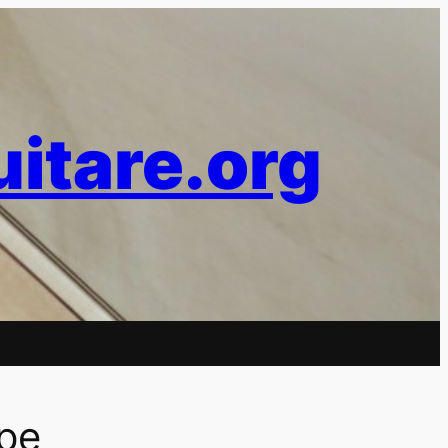
uitare.org
rpe