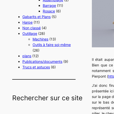
Barrage
(11)
Rosace
(6)
Gabarits et Plans
(5)
Harpe
(11)
Non classé
(4)
Outillage
(28)
Machines
(13)
Outils à faire soi-même
(26)
plans
(12)
Il était aup
Publications/documents
(9)
Bien que ce 
Trucs et astuces
(6)
notamment s
Pierpont (
htt
J’ai donc fin
présentée ici
Rechercher sur ce site
sur la page d
sur le bas d
représenté su
pilier, le ch