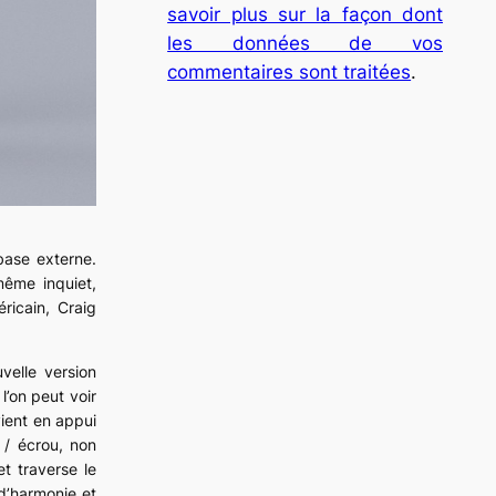
savoir plus sur la façon dont
les données de vos
commentaires sont traitées
.
base externe.
même inquiet,
icain, Craig
uvelle version
l’on peut voir
 vient en appui
 / écrou, non
et traverse le
 d’harmonie et