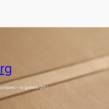
org
stiques – la guitare DIY !