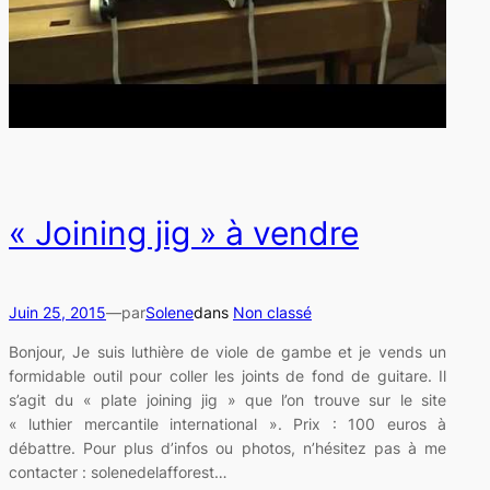
« Joining jig » à vendre
Juin 25, 2015
—
par
Solene
dans
Non classé
Bonjour, Je suis luthière de viole de gambe et je vends un
formidable outil pour coller les joints de fond de guitare. Il
s’agit du « plate joining jig » que l’on trouve sur le site
« luthier mercantile international ». Prix : 100 euros à
débattre. Pour plus d’infos ou photos, n’hésitez pas à me
contacter : solenedelafforest…