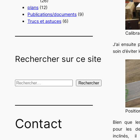
(26)
plans
(12)
Publications/documents
(9)
Trucs et astuces
(6)
Calibr
J’ai ensuite 
soin d’éviter 
Rechercher sur ce site
R
Rechercher
e
c
h
Positi
e
Contact
Bien que les
r
pour les d
c
inclinés, i