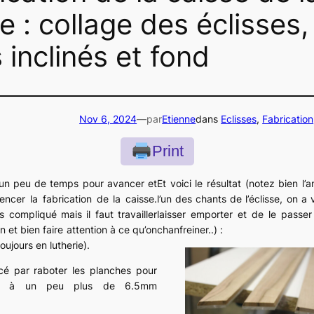
e : collage des éclisses,
 inclinés et fond
Nov 6, 2024
—
par
Etienne
dans
Eclisses
, 
Fabrication
Print
n un peu de temps pour avancer et
Et voici le résultat (notez bien l’
encer la fabrication de la caisse.
l’un des chants de l’éclisse, on a 
s compliqué mais il faut travailler
laisser emporter et de le passer 
n et bien faire attention à ce qu’on
chanfreiner..) :
oujours en lutherie).
é par raboter les planches pour
er à un peu plus de 6.5mm