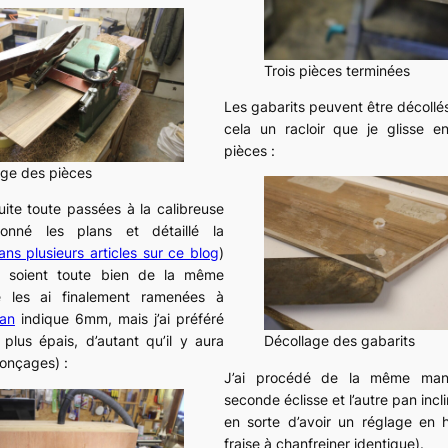
Trois pièces terminées
Les gabarits peuvent être décollés,
cela un racloir que je glisse e
pièces :
ge des pièces
uite toute passées à la calibreuse
donné les plans et détaillé la
ans plusieurs articles sur ce blog
)
es soient toute bien de la même
je les ai finalement ramenées à
lan
indique 6mm, mais j’ai préféré
 plus épais, d’autant qu’il y aura
Décollage des gabarits
onçages) :
J’ai procédé de la même mani
seconde éclisse et l’autre pan incl
en sorte d’avoir un réglage en 
fraise à chanfreiner identique).