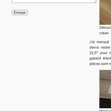
Détoura
ruban
J’ai marqué 
devra rester
22,5° pour n
gabarit étan
pièces sont r
Marqua