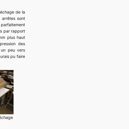
 séchage de la
es arrêtes sont
parfaitement
es par rapport
1mm plus haut
 pression des
nt un peu vers
aurais pu faire
séchage