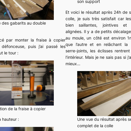
son support
Et voici le résultat après 24h de
colle, je suis très satisfait car l
e des gabarits au double
bien saillantes, jointives et 
alignées. Il y a de petits décalag
au moule, un côté est environ 
é par monter la fraise à copier
que l’autre et en relâchant la
 défonceuse, puis j’ai passé les
serre-joints, les éclisses rentre
t le tour :
l’intérieur. Mais je ne sais pas si j’
mieux…
ation de la fraise à copier
Une vue du résultat après 
 hauteur :
complet de la colle