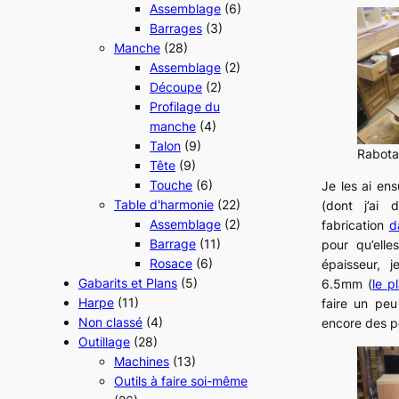
Assemblage
(6)
Barrages
(3)
Manche
(28)
Assemblage
(2)
Découpe
(2)
Profilage du
manche
(4)
Talon
(9)
Rabota
Tête
(9)
Touche
(6)
Je les ai ens
Table d'harmonie
(22)
(dont j’ai 
Assemblage
(2)
fabrication
d
Barrage
(11)
pour qu’ell
Rosace
(6)
épaisseur, 
Gabarits et Plans
(5)
6.5mm (
le p
Harpe
(11)
faire un peu
Non classé
(4)
encore des p
Outillage
(28)
Machines
(13)
Outils à faire soi-même