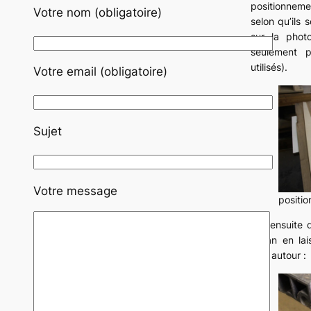
h
positionneme
Votre nom (obligatoire)
e
selon qu’ils 
r
sur la phot
seulement p
utilisés).
Votre email (obligatoire)
Sujet
Votre message
positi
J’ai ensuite
ruban en la
tout autour :