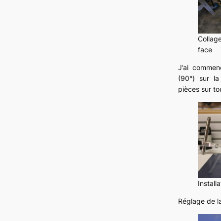
Collag
face
J’ai commenc
(90°) sur la
pièces sur tou
Install
Réglage de la