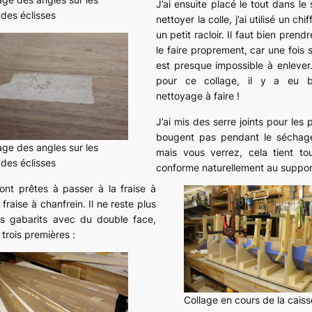
J’ai ensuite placé le tout dans le
des éclisses
nettoyer la colle, j’ai utilisé un ch
un petit racloir. Il faut bien pren
le faire proprement, car une fois s
est presque impossible à enlever.
pour ce collage, il y a eu 
nettoyage à faire !
J’ai mis des serre joints pour les
bougent pas pendant le séchage
ge des angles sur les
mais vous verrez, cela tient to
des éclisses
conforme naturellement au suppor
ont prêtes à passer à la fraise à
 fraise à chanfrein. Il ne reste plus
les gabarits avec du double face,
 trois premières :
Collage en cours de la caiss