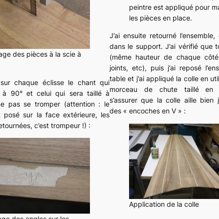
peintre est appliqué pour ma
les pièces en place.
J’ai ensuite retourné l’ensemble, e
dans le support. J’ai vérifié que t
ge des pièces à la scie à
(même hauteur de chaque côté,
joints, etc), puis j’ai reposé l’e
table et j’ai appliqué la colle en uti
sur chaque éclisse le chant qui
morceau de chute taillé en 
 à 90° et celui qui sera taillé à
s’assurer que la colle aille bien
e pas se tromper (attention : le
des « encoches en V » :
t posé sur la face extérieure, les
etournées, c’est trompeur !) :
Application de la colle
ge des angles sur les