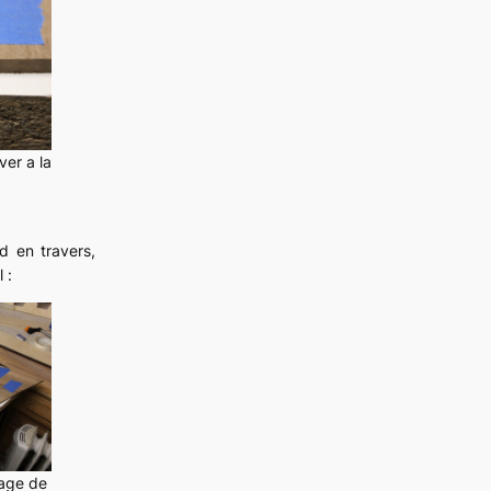
ver a la
d en travers,
 :
age de