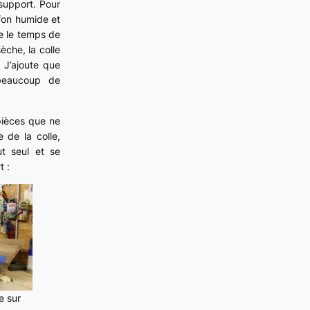
 support. Pour
iffon humide et
dre le temps de
èche, la colle
 J’ajoute que
beaucoup de
 pièces que ne
 de la colle,
ut seul et se
t :
e sur