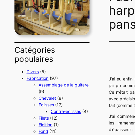
harp
pans
Catégories
populaires
Divers
(5)
Fabrication
(97)
J’ai eu enfi
Assemblage de la guitare
j’ai pu comm
(9)
Ce n’était pa
Chevalet
(8)
avec précisio
Eclisses
(12)
fait (comme t
Contre-éclisses
(4)
J’ai commenc
Filets
(12)
les ramen
Finition
(1)
d’épaisseur :
Fond
(11)