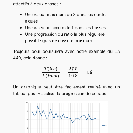
attentifs à deux choses :
Une valeur maximum de 3 dans les cordes
aiguës
Une valeur minimum de 1 dans les basses
Une progression du ratio la plus régulière
possible (pas de cassure brusque).
Toujours pour poursuivre avec notre exemple du LA
440, cela donne :
T
(
l
b
s
)
L
(
i
n
c
h
)
=
27.5
16.8
=
1.6
Un graphique peut être facilement réalisé avec un
tableur pour visualiser la progression de ce ratio :