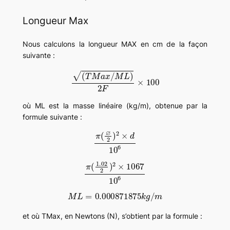
Longueur Max
Nous calculons la longueur MAX en cm de la façon
suivante :
(
T
M
a
x
/
M
L
)
2
F
×
100
où ML est la masse linéaire (kg/m), obtenue par la
formule suivante :
π
(
∅
2
)
2
×
d
10
6
π
(
1.02
2
)
2
×
1067
10
6
M
L
=
0.000871875
k
g
/
m
et où TMax, en Newtons (N), s’obtient par la formule :