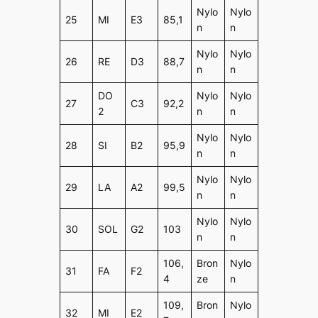
Nylo
Nylo
25
MI
E3
85,1
n
n
Nylo
Nylo
26
RE
D3
88,7
n
n
DO
Nylo
Nylo
27
C3
92,2
2
n
n
Nylo
Nylo
28
SI
B2
95,9
n
n
Nylo
Nylo
29
LA
A2
99,5
n
n
Nylo
Nylo
30
SOL
G2
103
n
n
106,
Bron
Nylo
31
FA
F2
4
ze
n
109,
Bron
Nylo
32
MI
E2