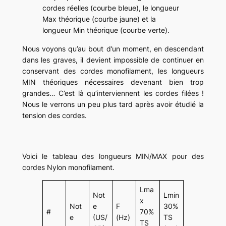
cordes réelles (courbe bleue), le longueur
Max théorique (courbe jaune) et la
longueur Min théorique (courbe verte).
Nous voyons qu’au bout d’un moment, en descendant
dans les graves, il devient impossible de continuer en
conservant des cordes monofilament, les longueurs
MIN théoriques nécessaires devenant bien trop
grandes… C’est là qu’interviennent les cordes filées !
Nous le verrons un peu plus tard après avoir étudié la
tension des cordes.
Voici le tableau des longueurs MIN/MAX pour des
cordes Nylon monofilament.
Lma
Not
Lmin
x
Not
e
F
30%
#
70%
e
(US/
(Hz)
TS
TS