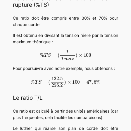
rupture (%TS)
Ce ratio doit être compris entre 30% et 70% pour
chaque corde.
Il est obtenu en divisant la tension réelle par la tension
maximum théorique :
%
T
S
=
(
T
T
m
a
x
)
×
100
Pour poursuivre avec notre exemple, nous obtenons :
%
T
S
=
(
122.5
256.2
)
×
100
=
47
,
8
%
Le ratio T/L
Ce ratio est calculé à partir des unités américaines (car
plus fréquentes, cela facilite les comparaisons).
Le luthier qui réalise son plan de corde doit être