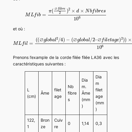
M
L
f
i
b
=
π
(
∅
f
i
b
r
e
2
)
2
×
d
×
N
b
f
i
b
r
e
s
10
6
et où :
M
∅
L
f
f
i
l
i
e
l
=
t
(
a
(
g
∅
e
g
)
l
2
o
)
b
)
×
a
l
π
2
×
/
4
0.7854
)
−
(
∅
g
l
×
o
b
d
a
10
l
/
6
2
–
Prenons l’example de la corde filée filée LA36 avec les
caractéristiques suivantes :
Dia
Dia
m
Nb
m.
L
filet
filet
Âme
fibre
Âme
(cm)
age
age
s
(mm
(mm
)
)
122,
Bron
Cuiv
0
1,14
0,3
1
ze
re