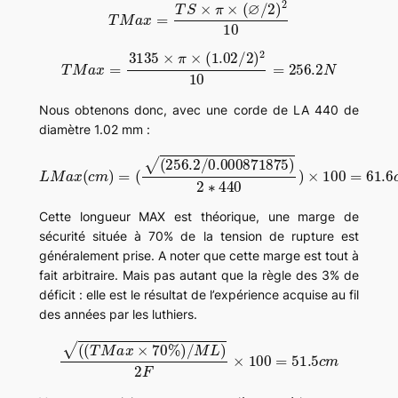
T
M
a
x
=
T
S
×
π
×
(
∅
/
2
)
2
10
T
M
a
x
=
3135
×
π
×
(
1.02
/
2
)
2
10
=
256.2
N
Nous obtenons donc, avec une corde de LA 440 de
diamètre 1.02 mm :
(
(
256.2
/
0.000871875
L
M
a
x
)
(
2
c
∗
m
440
)
=
)
×
100
=
61.6
c
m
Cette longueur MAX est théorique, une marge de
sécurité située à 70% de la tension de rupture est
généralement prise. A noter que cette marge est tout à
fait arbitraire. Mais pas autant que la règle des 3% de
déficit : elle est le résultat de l’expérience acquise au fil
des années par les luthiers.
(
(
T
M
a
x
×
70
%
)
/
M
L
)
2
F
×
100
=
51.5
c
m