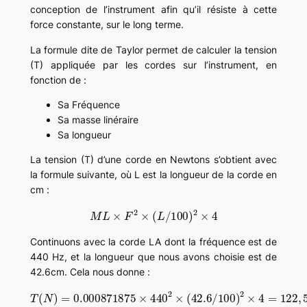
conception de l’instrument afin qu’il résiste à cette
force constante, sur le long terme.
La formule dite de Taylor permet de calculer la tension
(T) appliquée par les cordes sur l’instrument, en
fonction de :
Sa Fréquence
Sa masse linéraire
Sa longueur
La tension (T) d’une corde en Newtons s’obtient avec
la formule suivante, où L est la longueur de la corde en
cm :
M
L
×
F
2
×
(
L
/
100
)
2
×
4
Continuons avec la corde LA dont la fréquence est de
440 Hz, et la longueur que nous avons choisie est de
42.6cm. Cela nous donne :
T
(
N
)
=
0.000871875
122
×
440
,
5
N
2
×
(
42.6
/
100
)
2
×
4
=