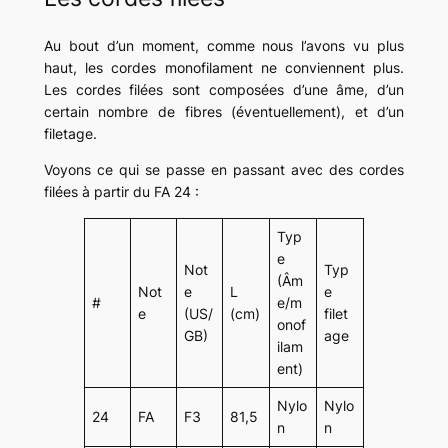
Au bout d’un moment, comme nous l’avons vu plus
haut, les cordes monofilament ne conviennent plus.
Les cordes filées sont composées d’une âme, d’un
certain nombre de fibres (éventuellement), et d’un
filetage.
Voyons ce qui se passe en passant avec des cordes
filées à partir du FA 24 :
Typ
e
Not
Typ
(Âm
Not
e
L
e
#
e/m
e
(US/
(cm)
filet
onof
GB)
age
ilam
ent)
Nylo
Nylo
24
FA
F3
81,5
n
n