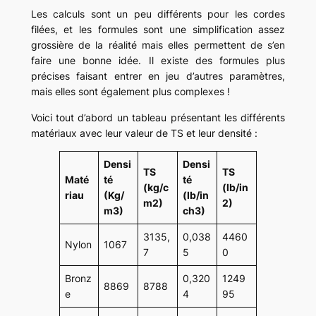
Les calculs sont un peu différents pour les cordes
filées, et les formules sont une simplification assez
grossière de la réalité mais elles permettent de s’en
faire une bonne idée. Il existe des formules plus
précises faisant entrer en jeu d’autres paramètres,
mais elles sont également plus complexes !
Voici tout d’abord un tableau présentant les différents
matériaux avec leur valeur de TS et leur densité :
Densi
Densi
TS
TS
Maté
té
té
(kg/c
(lb/in
riau
(Kg/
(lb/in
m2)
2)
m3)
ch3)
3135,
0,038
4460
Nylon
1067
7
5
0
Bronz
0,320
1249
8869
8788
e
4
95