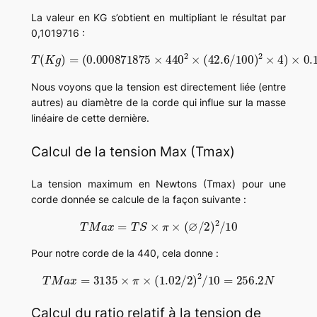
La valeur en KG s’obtient en multipliant le résultat par
0,1019716 :
(
0.000871875
×
440
0.1019716
T
2
(
=
K
×
12.5
g
(
42.6
)
=
K
g
/
100
)
2
×
4
)
×
Nous voyons que la tension est directement liée (entre
autres) au diamètre de la corde qui influe sur la masse
linéaire de cette dernière.
Calcul de la tension Max (Tmax)
La tension maximum en Newtons (Tmax) pour une
corde donnée se calcule de la façon suivante :
T
M
a
x
=
T
S
×
π
×
(
∅
/
2
)
2
/
10
Pour notre corde de la 440, cela donne :
T
M
a
x
=
3135
×
π
×
(
1.02
/
2
)
2
/
10
=
256.2
N
Calcul du ratio relatif à la tension de