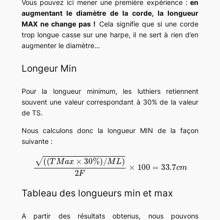
Vous pouvez ici mener une première expérience :
en
augmentant le diamètre de la corde, la longueur
MAX ne change pas !
Cela signifie que si une corde
trop longue casse sur une harpe, il ne sert à rien d’en
augmenter le diamètre…
Longeur Min
Pour la longueur minimum, les luthiers retiennent
souvent une valeur correspondant à 30% de la valeur
de TS.
Nous calculons donc la longueur MIN de la façon
suivante :
(
(
T
M
a
x
×
30
%
)
/
M
L
)
2
F
×
100
=
33.7
c
m
Tableau des longueurs min et max
A partir des résultats obtenus, nous pouvons