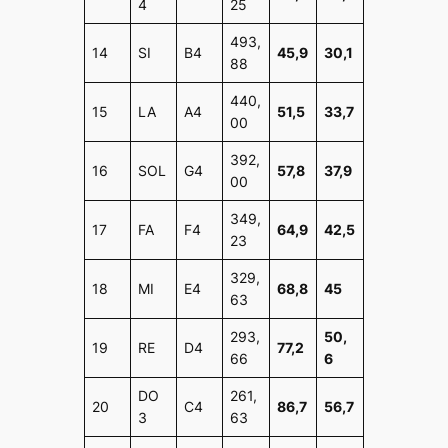
4
25
493,
14
SI
B4
45,9
30,1
88
440,
15
LA
A4
51,5
33,7
00
392,
16
SOL
G4
57,8
37,9
00
349,
17
FA
F4
64,9
42,5
23
329,
18
MI
E4
68,8
45
63
293,
50,
19
RE
D4
77,2
66
6
DO
261,
20
C4
86,7
56,7
3
63