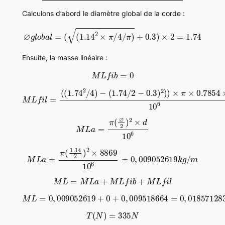
Calculons d’abord le diamètre global de la corde :
∅
g
l
o
b
a
l
=
(
(
1.14
2
×
π
/
4
/
π
)
+
0.3
)
×
2
=
1.74
Ensuite, la masse linéaire :
M
L
f
i
b
=
0
(
(
1.74
2
/
4
)
−
(
10
1.74
6
=
0
/
2
,
009518664
−
0.3
M
L
f
)
i
2
l
=
)
)
×
π
×
k
g
0.7854
/
m
×
8930
M
L
a
=
π
(
∅
2
)
2
×
d
10
6
M
L
a
=
π
(
1.14
2
)
2
×
8869
m
10
6
=
0
,
009052619
k
g
/
M
L
=
M
L
a
+
M
L
f
i
b
+
M
L
f
i
l
M
L
=
0
,
009052619
018571283
+
0
+
0
k
,
g
009518664
/
m
=
0
,
T
(
N
)
=
335
N