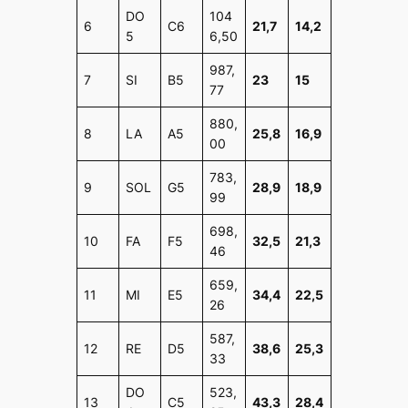
DO
104
6
C6
21,7
14,2
5
6,50
987,
7
SI
B5
23
15
77
880,
8
LA
A5
25,8
16,9
00
783,
9
SOL
G5
28,9
18,9
99
698,
10
FA
F5
32,5
21,3
46
659,
11
MI
E5
34,4
22,5
26
587,
12
RE
D5
38,6
25,3
33
DO
523,
13
C5
43,3
28,4