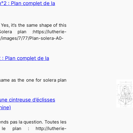
n°2 : Plan complet de la
 Yes, it’s the same shape of this
era plan :https://lutherie-
i/images/7/77/Plan-solera-A0-
2 : Plan complet de la
 same as the one for solera plan
une cintreuse d’éclisses
hine)
nds pas la question. Toutes les
e plan : http://lutherie-