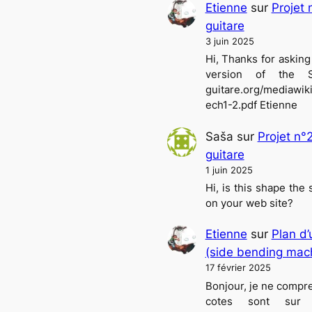
Etienne
sur
Projet 
guitare
3 juin 2025
Hi, Thanks for asking
version of the Sol
guitare.org/mediawik
ech1-2.pdf Etienne
Saša
sur
Projet n°
guitare
1 juin 2025
Hi, is this shape the
on your web site?
Etienne
sur
Plan d’
(side bending mac
17 février 2025
Bonjour, je ne compre
cotes sont sur l