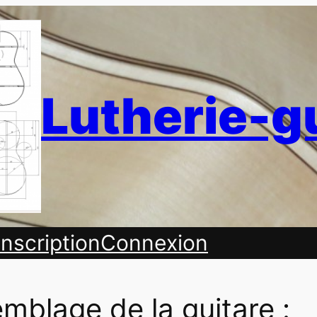
Lutherie-g
Inscription
Connexion
mblage de la guitare :