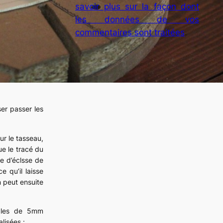
savoir plus sur la façon dont
les données de vos
commentaires sont traitées
.
ser passer les
ur le tasseau,
ue le tracé du
te d’éclsse de
 qu’il laisse
n peut ensuite
cales de 5mm
lisées :