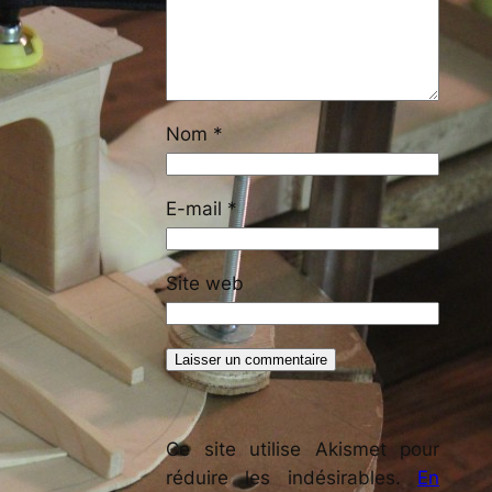
Nom
*
E-mail
*
Site web
Ce site utilise Akismet pour
réduire les indésirables.
En