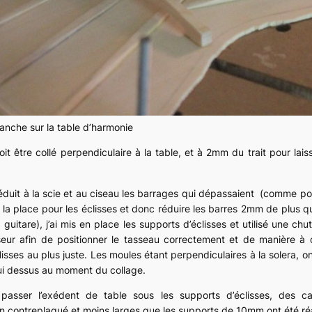
anche sur la table d’harmonie
it être collé perpendiculaire à la table, et à 2mm du trait pour lais
éduit à la scie et au ciseau les barrages qui dépassaient (comme po
ir la place pour les éclisses et donc réduire les barres 2mm de plus q
 guitare), j’ai mis en place les supports d’éclisses et utilisé une chu
ur afin de positionner le tasseau correctement et de manière à ce
lisses au plus juste. Les moules étant perpendiculaires à la solera, o
i dessus au moment du collage.
r passer l’exédent de table sous les supports d’éclisses, des 
n contreplaqué et moins larges que les supports de 10mm ont été réa