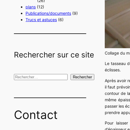
(26)
plans
(12)
Publications/documents
(9)
Trucs et astuces
(6)
Rechercher sur ce site
Collage du m
Le tasseau do
éclisses.
R
Rechercher
Après avoir r
e
il faut prévo
c
contour de la
même épaisse
h
passer les éc
e
Contact
prendre appu
r
c
Pour laisse
d’épaisseur e