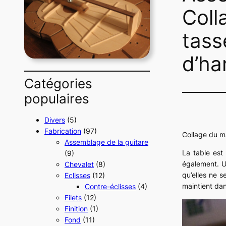
Coll
tass
d’ha
Catégories
populaires
Divers
(5)
Fabrication
(97)
Collage du ma
Assemblage de la guitare
La table est
(9)
également. Un
Chevalet
(8)
qu’elles ne s
Eclisses
(12)
maintient dan
Contre-éclisses
(4)
Filets
(12)
Finition
(1)
Fond
(11)