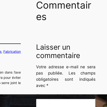
Commentair
es
Laisser un
e
, 
Fabrication
commentaire
Votre adresse e-mail ne sera
en dans l’axe
pas publiée.
Les champs
ra pour éviter
obligatoires sont indiqués
serre joint le
avec
*
Commentaire
*