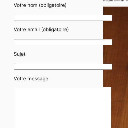
h
Votre nom (obligatoire)
e
r
Votre email (obligatoire)
Sujet
Votre message