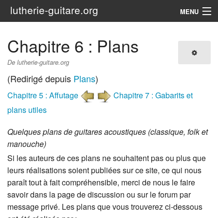
lutherie-guitare.org
MENU
Navigation
Chapitre 6 : Plans
I - PREAMBULE
De lutherie-guitare.org
II - LA FABRICATION
(Redirigé depuis
Plans
)
Chapitre 5 : Affutage
Chapitre 7 : Gabarits et
III - INFORMATIONS DIVERSES
plans utiles
Rechercher
Quelques plans de guitares acoustiques (classique, folk et
manouche)
Si les auteurs de ces plans ne souhaitent pas ou plus que
leurs réalisations soient publiées sur ce site, ce qui nous
paraît tout à fait compréhensible, merci de nous le faire
savoir dans la page de discussion ou sur le forum par
message privé. Les plans que vous trouverez ci-dessous