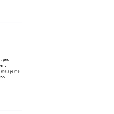
Répondre
st peu
ment
e mais je me
trop
Répondre