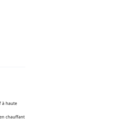
Répondre
uf à haute
 en chauffant