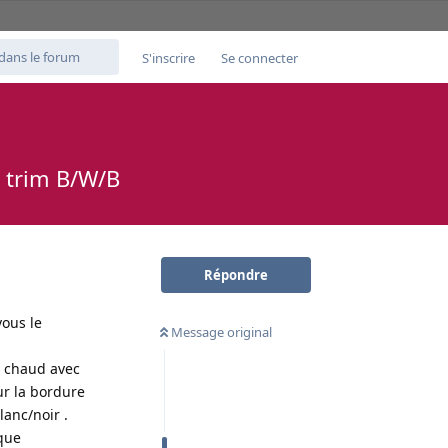
S'inscrire
Se connecter
c trim B/W/B
Répondre
vous le
Message original
 a chaud avec
ur la bordure
lanc/noir .
ique