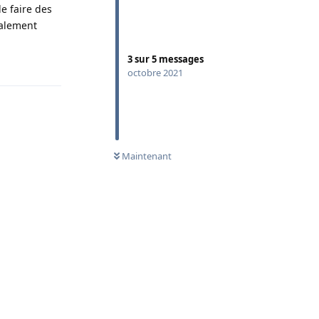
de faire des
ialement
3
sur
5
messages
Répondre
octobre 2021
Maintenant