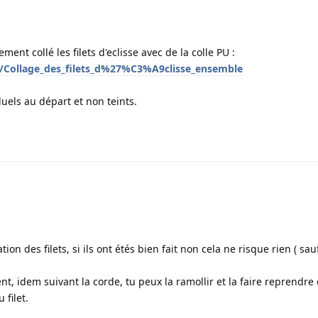
ment collé les filets d'eclisse avec de la colle PU :
ki/Collage_des_filets_d%27%C3%A9clisse_ensemble
iduels au départ et non teints.
ion des filets, si ils ont étés bien fait non cela ne risque rien ( sa
ent, idem suivant la corde, tu peux la ramollir et la faire reprendre
 filet.