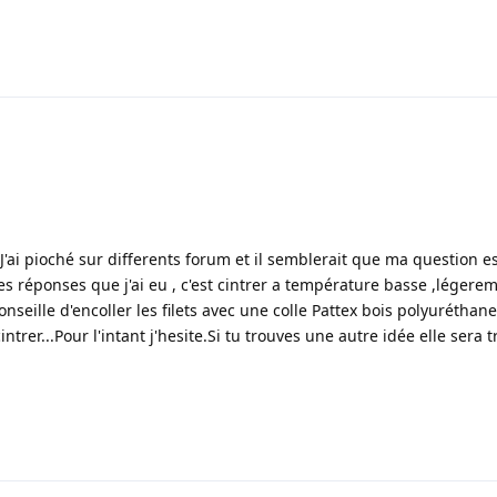
J'ai pioché sur differents forum et il semblerait que ma question e
les réponses que j'ai eu , c'est cintrer a température basse ,légere
seille d'encoller les filets avec une colle Pattex bois polyuréthan
intrer...Pour l'intant j'hesite.Si tu trouves une autre idée elle sera 