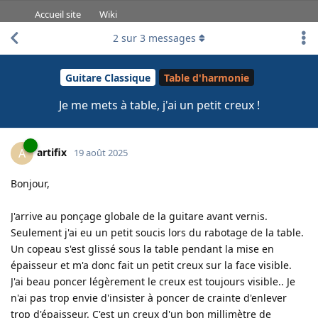
Accueil site
Wiki
2
sur
3
messages
Guitare Classique
Table d'harmonie
Je me mets à table, j'ai un petit creux !
artifix
A
19 août 2025
Bonjour,
J'arrive au ponçage globale de la guitare avant vernis.
Seulement j'ai eu un petit soucis lors du rabotage de la table.
Un copeau s'est glissé sous la table pendant la mise en
épaisseur et m'a donc fait un petit creux sur la face visible.
J'ai beau poncer légèrement le creux est toujours visible.. Je
n'ai pas trop envie d'insister à poncer de crainte d'enlever
trop d'épaisseur. C'est un creux d'un bon millimètre de